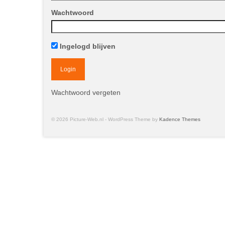
Wachtwoord
Ingelogd blijven
Wachtwoord vergeten
© 2026 Picture-Web.nl - WordPress Theme by
Kadence Themes